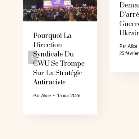
Dema
D’arrê
Guerr
Ukrai
Pourquoi La
Direction
Par
Alice
Syndicale Du
25 févrie
e
CWU Se Trompe
Sur La Stratégie
Antiraciste
Par
Alice
15 mai 2026