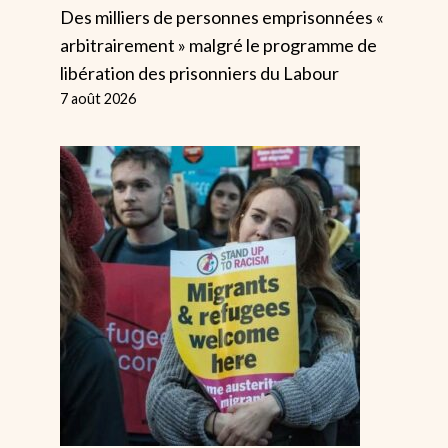
Des milliers de personnes emprisonnées «
arbitrairement » malgré le programme de
libération des prisonniers du Labour
7 août 2026
Les Banquiers
Des Cherche
Utilisent Les
Sur Le Canc
Taux D’intérêt
Tendent Un
Comme « Un
Embuscade 
Marteau De
Patrons Lor
Forgeron »
Négociation
Puissance
Par
Alice
18 juin 2022
Par
Alice
6 août