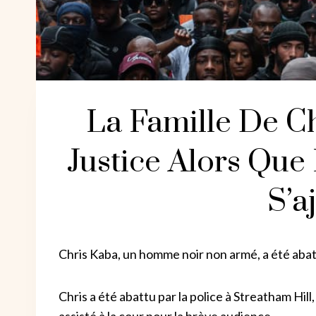
La Famille De 
Justice Alors Que
S’a
Chris Kaba, un homme noir non armé, a été abatt
Chris a été abattu par la police à Streatham Hill
assisté à la cour pour la brève audience.