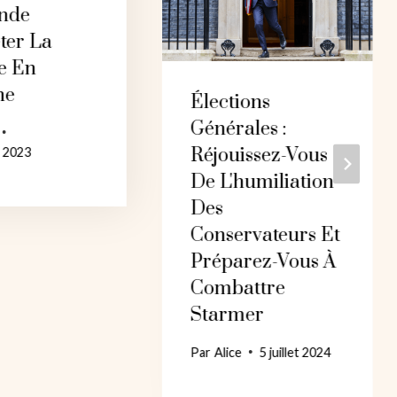
nde
ter La
e En
ne
Élections
Générales :
Réjouissez-Vous
r 2023
De L'humiliation
Des
Conservateurs Et
Préparez-Vous À
Combattre
Starmer
Par
Alice
5 juillet 2024