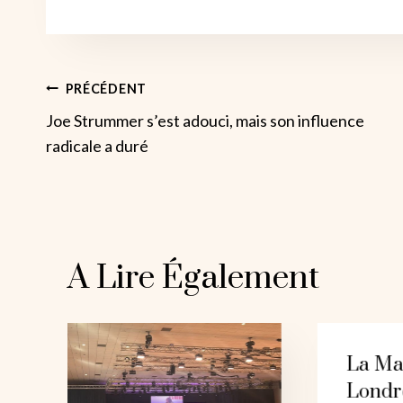
Navigation
PRÉCÉDENT
Joe Strummer s’est adouci, mais son influence
De
radicale a duré
L’article
A Lire Également
La Ma
Londr