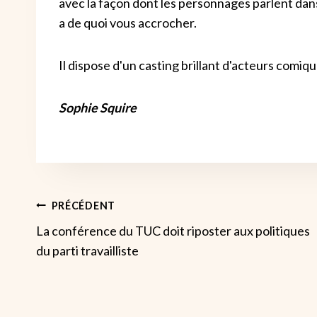
avec la façon dont les personnages parlent dans
a de quoi vous accrocher.
Il dispose d'un casting brillant d'acteurs comi
Sophie Squire
Navigation
PRÉCÉDENT
La conférence du TUC doit riposter aux politiques
De
du parti travailliste
L’article