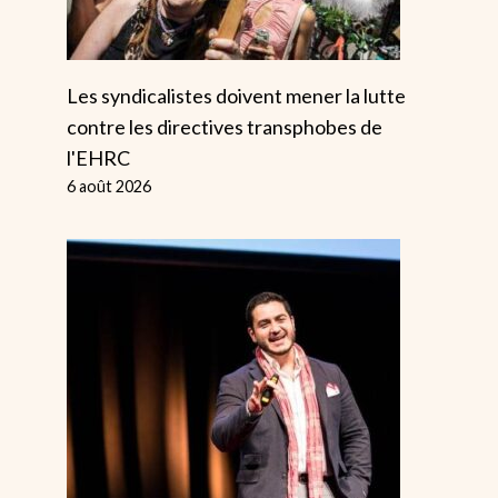
Les syndicalistes doivent mener la lutte
contre les directives transphobes de
l'EHRC
6 août 2026
Robert F
Les Syndicat
Kennedy Utilise
Américains
La Méfiance Des
Prévoient U
Soins De Santé
Arrêt Majeu
Américains Pour
Anti-Glace