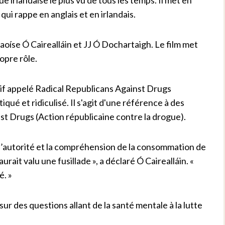
ui rappe en anglais et en irlandais.
íse Ó Cairealláin et JJ Ó Dochartaigh. Le film met
opre rôle.
ctif appelé Radical Republicans Against Drugs
iqué et ridiculisé. Il s'agit d'une référence à des
st Drugs (Action républicaine contre la drogue).
à l’autorité et la compréhension de la consommation de
ait valu une fusillade », a déclaré Ó Cairealláin. «
é. »
r des questions allant de la santé mentale à la lutte