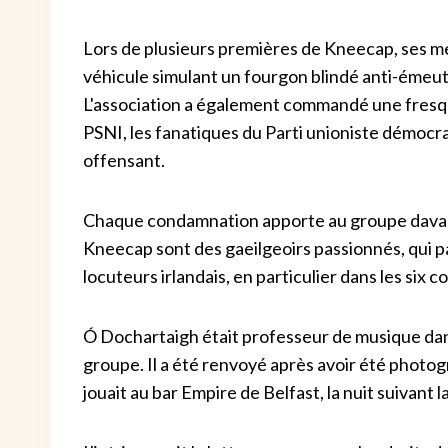
Lors de plusieurs premières de Kneecap, ses mem
véhicule simulant un fourgon blindé anti-émeut
L'association a également commandé une fresqu
PSNI, les fanatiques du Parti unioniste démocra
offensant.
Chaque condamnation apporte au groupe davant
Kneecap sont des gaeilgeoirs passionnés, qui par
locuteurs irlandais, en particulier dans les six 
Ó Dochartaigh était professeur de musique dans
groupe. Il a été renvoyé après avoir été photogra
jouait au bar Empire de Belfast, la nuit suivant l