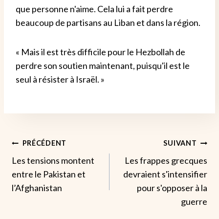
que personne n'aime. Cela lui a fait perdre
beaucoup de partisans au Liban et dans la région.
« Mais il est très difficile pour le Hezbollah de
perdre son soutien maintenant, puisqu'il est le
seul à résister à Israël. »
Navigation
PRÉCÉDENT
SUIVANT
Les tensions montent
Les frappes grecques
De
entre le Pakistan et
devraient s'intensifier
L’article
l’Afghanistan
pour s'opposer à la
guerre