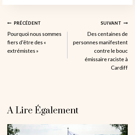
Navigation
PRÉCÉDENT
SUIVANT
Pourquoi nous sommes
Des centaines de
De
fiers d’être des «
personnes manifestent
L’article
extrémistes »
contre le bouc
émissaire raciste à
Cardiff
A Lire Également