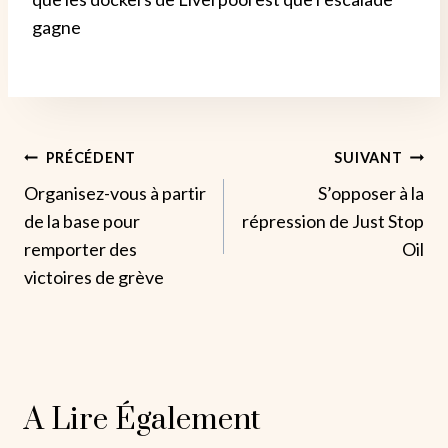
gagne
Navigation
PRÉCÉDENT
SUIVANT
Organisez-vous à partir
S’opposer à la
De
de la base pour
répression de Just Stop
L’article
remporter des
Oil
victoires de grève
A Lire Également