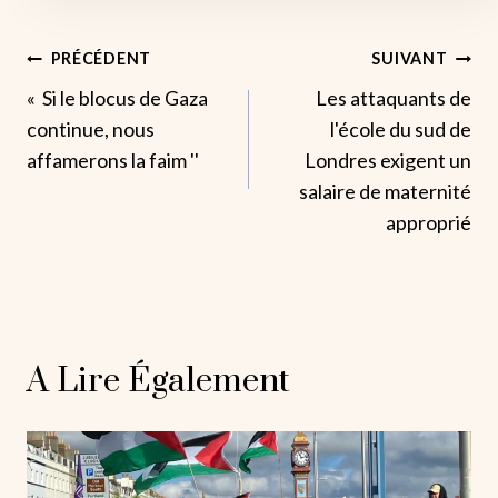
Navigation
PRÉCÉDENT
SUIVANT
« Si le blocus de Gaza
Les attaquants de
De
continue, nous
l'école du sud de
L’article
affamerons la faim ''
Londres exigent un
salaire de maternité
approprié
A Lire Également