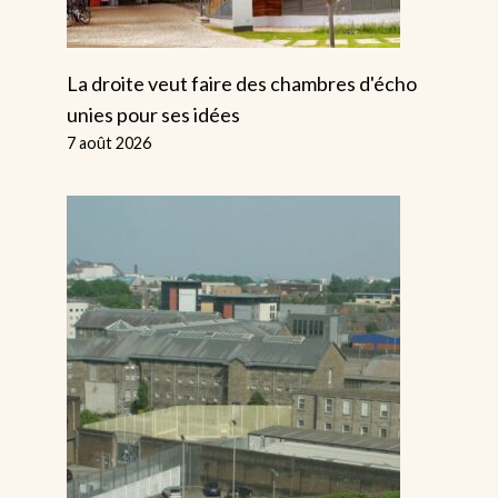
La droite veut faire des chambres d'écho
unies pour ses idées
7 août 2026
Les Chauffeurs
L'exploitatio
De Bus Rejettent
Le Sale Secr
L’offre De Se
Du Capitali
Battre Pour Plus
Par
Alice
8 mars
Par
Alice
30 janvier 2023