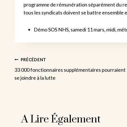
programme de rémunération séparément du rest
tous les syndicats doivent se battre ensemble 
Démo SOS NHS, samedi 11 mars, midi, mét
Navigation
PRÉCÉDENT
33 000 fonctionnaires supplémentaires pourraient
De
se joindre à la lutte
L’article
A Lire Également