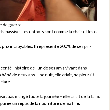
e de guerre
ds massive. Les enfants sont comme la chair et les os.
es prix incroyables. Il représente 200% de ses prix
aconté l'histoire de l'un de ses amis vivant dans
 bébé de deux ans. Une nuit, elle criait, ne pleurait
éclaré.
ait pas mangé toute la journée – elle criait de la faim.
éparée un repas de la nourriture de ma fille.