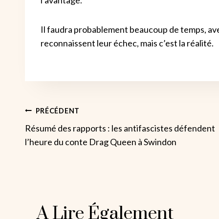
Il faudra probablement beaucoup de temps, ave
reconnaissent leur échec, mais c’est la réalité.
Navigation
PRÉCÉDENT
Résumé des rapports : les antifascistes défendent
De
l’heure du conte Drag Queen à Swindon
L’article
A Lire Également